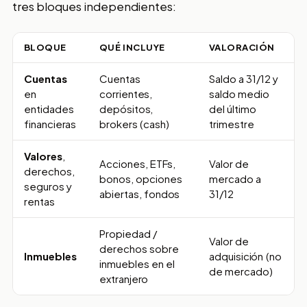
tres bloques independientes:
BLOQUE
QUÉ INCLUYE
VALORACIÓN
Cuentas
Cuentas
Saldo a 31/12 y
en
corrientes,
saldo medio
entidades
depósitos,
del último
financieras
brokers (cash)
trimestre
Valores
,
Acciones, ETFs,
Valor de
derechos,
bonos, opciones
mercado a
seguros y
abiertas, fondos
31/12
rentas
Propiedad /
Valor de
derechos sobre
Inmuebles
adquisición (no
inmuebles en el
de mercado)
extranjero