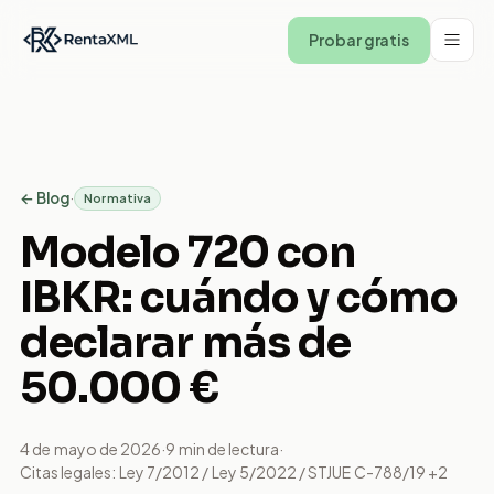
Probar gratis
← Blog
·
Normativa
Modelo 720 con
IBKR: cuándo y cómo
declarar más de
50.000 €
4 de mayo de 2026
·
9
min de lectura
·
Citas legales:
Ley 7/2012 / Ley 5/2022 / STJUE C-788/19
+2