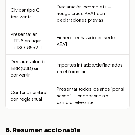
Declaración incompleta —
Olvidar tipo C
riesgo cruce AEAT con
tras venta
declaraciones previas
Presentar en
Fichero rechazado en sede
UTF-8 en lugar
AEAT
de ISO-8859-1
Declarar valor de
Importes inflados/deflactados
IBKR (USD) sin
en el formulario
convertir
Presentar todos los años "por si
Confundir umbral
acaso" — innecesario sin
con regla anual
cambio relevante
8. Resumen accionable