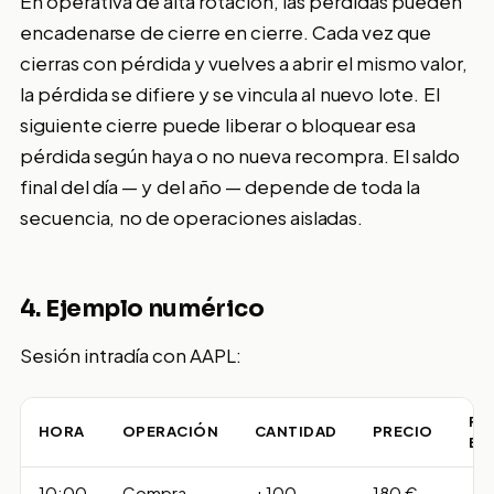
En operativa de alta rotación, las pérdidas pueden
encadenarse de cierre en cierre. Cada vez que
cierras con pérdida y vuelves a abrir el mismo valor,
la pérdida se difiere y se vincula al nuevo lote. El
siguiente cierre puede liberar o bloquear esa
pérdida según haya o no nueva recompra. El saldo
final del día — y del año — depende de toda la
secuencia, no de operaciones aisladas.
4. Ejemplo numérico
Sesión intradía con AAPL:
PY
HORA
OPERACIÓN
CANTIDAD
PRECIO
BR
10:00
Compra
+100
180 €
–