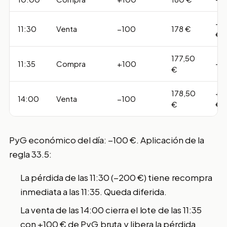
−2
11:30
Venta
−100
178 €
€
177,50
11:35
Compra
+100
–
€
178,50
+1
14:00
Venta
−100
€
€
PyG económico del día: −100 €. Aplicación de la
regla 33.5:
La pérdida de las 11:30 (−200 €) tiene recompra
inmediata a las 11:35. Queda diferida.
La venta de las 14:00 cierra el lote de las 11:35
con +100 € de PyG bruta y libera la pérdida