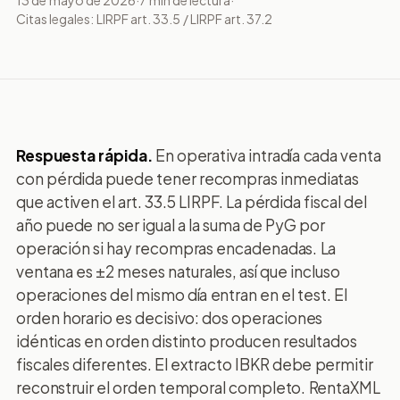
13 de mayo de 2026
·
7
min de lectura
·
Citas legales:
LIRPF art. 33.5 / LIRPF art. 37.2
Respuesta rápida.
En operativa intradía cada venta
con pérdida puede tener recompras inmediatas
que activen el art. 33.5 LIRPF. La pérdida fiscal del
año puede no ser igual a la suma de PyG por
operación si hay recompras encadenadas. La
ventana es ±2 meses naturales, así que incluso
operaciones del mismo día entran en el test. El
orden horario es decisivo: dos operaciones
idénticas en orden distinto producen resultados
fiscales diferentes. El extracto IBKR debe permitir
reconstruir el orden temporal completo. RentaXML